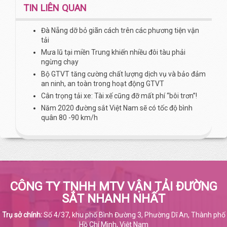
TIN LIÊN QUAN
Đà Nẵng dỡ bỏ giãn cách trên các phương tiện vận
tải
Mưa lũ tại miền Trung khiến nhiều đôi tàu phải
ngừng chạy
Bộ GTVT tăng cường chất lượng dịch vụ và bảo đảm
an ninh, an toàn trong hoạt động GTVT
Cân trọng tải xe: Tài xế cũng đỡ mất phí “bôi trơn”!
Năm 2020 đường sắt Việt Nam sẽ có tốc độ bình
quân 80 -90 km/h
CÔNG TY TNHH MTV VẬN TẢI ĐƯỜNG
SẮT NHANH NHẤT
Trụ sở chính:
Số 4/37, khu phố Bình Đường 3, Phường Dĩ An, Thành phố
Hồ Chí Minh, Việt Nam