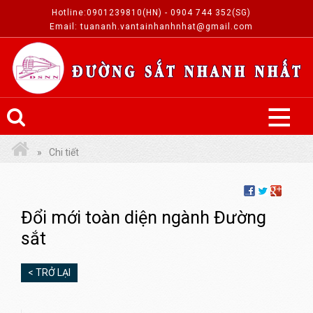
Hotline:0901239810(HN) - 0904 744 352(SG)
Email: tuananh.vantainhanhnhat@gmail.com
Chi tiết
Đổi mới toàn diện ngành Đường
sắt
< TRỞ LẠI