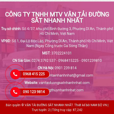
CÔNG TY TNHH MTV VẬN TẢI ĐƯỜNG
SẮT NHANH NHẤT
Trụ sở chính:
Số 4/37, khu phố Bình Đường 3, Phường Dĩ An, Thành phố
Hồ Chí Minh, Việt Nam
VPĐD:
Số 1, Đại Lộ Độc Lập, Phường Dĩ An, Thành phố Hồ Chí Minh, Việt
Nam (Ngay Cổng trước Ga Sóng Thần)
MST:
3702224101
CN Sài Gòn:
0274 3792 537 - 0968415225 - 0901239810
CN Hà Nội:
0901 239 814
0968 415 225
Email:
tuananh.vantainhanhnhat@gmail.com
Website:
vantaiduongsatnhanhnhat.com
vantaiduongthuynhanhnhat.com
090 123 9814
Bản quyền © VẬN TẢI ĐƯỜNG SẮT NHANH NHẤT. Thiết kế bởi
NAM BỘ VN
|
Trực tuyến: 2 | Tổng truy cập: 87,242